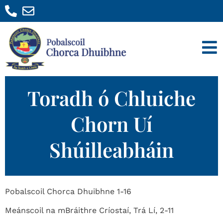
Toradh ó Chluiche
Chorn Uí
Shúilleabháin
Pobalscoil Chorca Dhuibhne 1-16
Meánscoil na mBráithre Críostaí, Trá Lí, 2-11