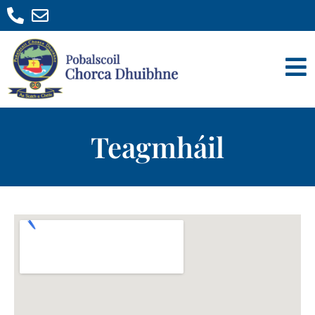
Teagmháil