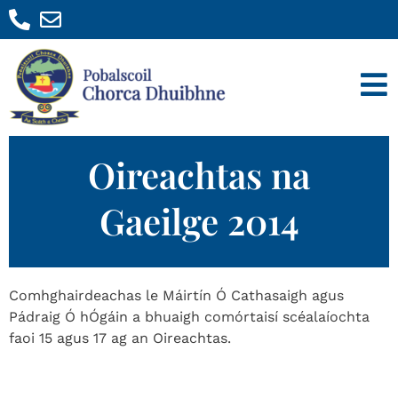
Oireachtas na
Gaeilge 2014
Comhghairdeachas le Máirtín Ó Cathasaigh agus
Pádraig Ó hÓgáin a bhuaigh comórtaisí scéalaíochta
faoi 15 agus 17 ag an Oireachtas.