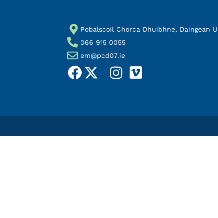
Pobalscoil Chorca Dhuibhne, Daingean Uí 
066 915 0055
em@pcd07.ie