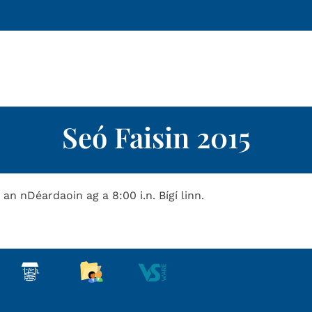
Seó Faisin 2015
r an nDéardaoin ag a 8:00 i.n. Bígí linn.