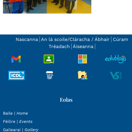
Nascanna
An lá scoile/Cláracha / Ábhair
Cúram
Tréadach
Áiseanna
Eolas
Baile |
Home
Féilire |
Events
Gailearaí |
Gallery