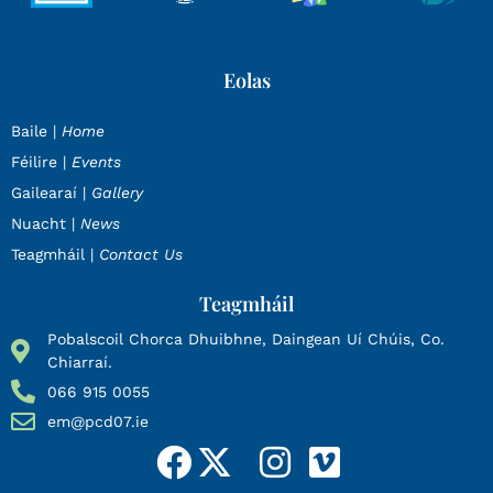
Eolas
Baile |
Home
Féilire |
Events
Gailearaí |
Gallery
Nuacht |
News
Teagmháil |
Contact Us
Teagmháil
Pobalscoil Chorca Dhuibhne, Daingean Uí Chúis, Co.
Chiarraí.
066 915 0055
em@pcd07.ie