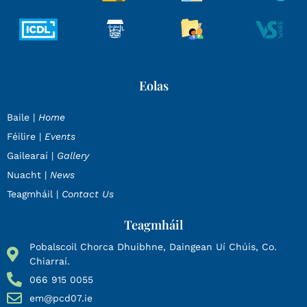
Eolas
Baile |
Home
Féilire |
Events
Gailearaí |
Gallery
Nuacht |
News
Teagmháil |
Contact Us
Teagmháil
Pobalscoil Chorca Dhuibhne, Daingean Uí Chúis, Co.
Chiarraí.
066 915 0055
em@pcd07.ie