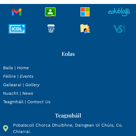
Eolas
Baile |
Home
Féilire |
Events
Gailearaí |
Gallery
Nuacht |
News
Teagmháil |
Contact Us
Teagmháil
Pobalscoil Chorca Dhuibhne, Daingean Uí Chúis, Co.
Chiarraí.