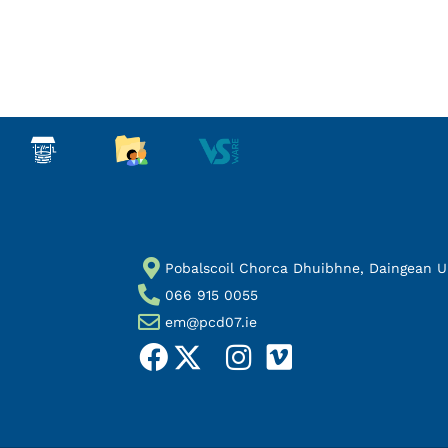
Pobalscoil Chorca Dhuibhne, Daingean Uí 
066 915 0055
em@pcd07.ie