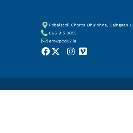
Pobalscoil Chorca Dhuibhne, Daingean Uí 
066 915 0055
em@pcd07.ie