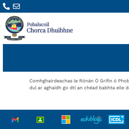
Comhghairdeachas le Rónán Ó Grifín ó Phob
dul ar aghaidh go dtí an chéad babhta eile 