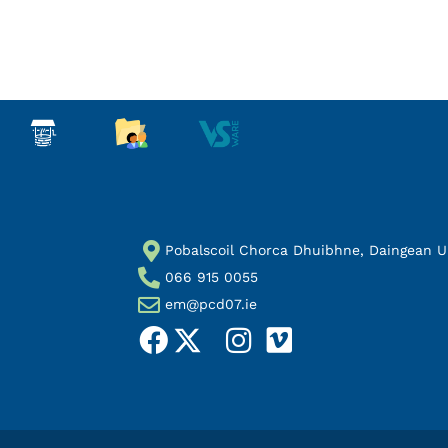
Pobalscoil Chorca Dhuibhne, Daingean Uí 
066 915 0055
em@pcd07.ie