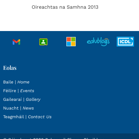
Oireachtas na Samhna 2013
Eolas
Baile |
Home
Féilire |
Events
Gailearaí |
Gallery
Nuacht |
News
Teagmháil |
Contact Us