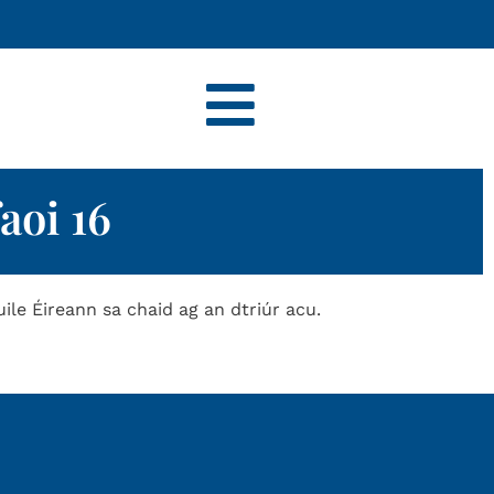
aoi 16
uile Éireann sa chaid ag an dtriúr acu.