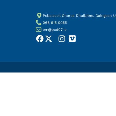
Pobalscoil Chorca Dhuibhne, Daingean Uí 
066 915 0055
em@pcd07.ie