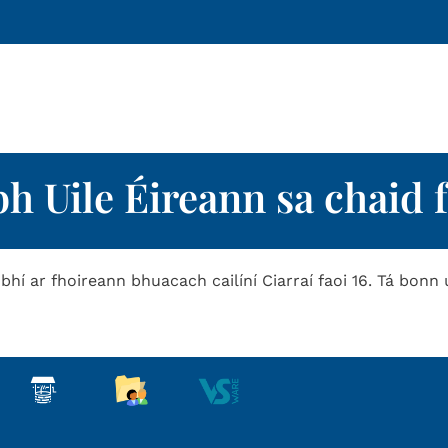
h Uile Éireann sa chaid f
hí ar fhoireann bhuacach cailíní Ciarraí faoi 16. Tá bonn 