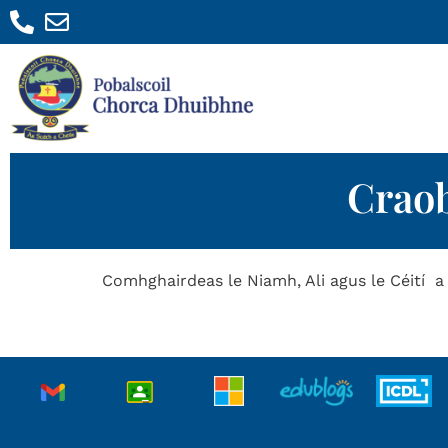
Craob
Comhghairdeas le Niamh, Ali agus le Céití a b