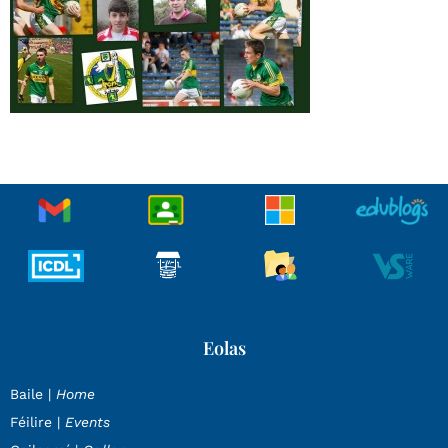
Eolas
Baile |
Home
Féilire |
Events