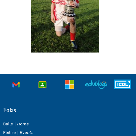
Eolas
Baile |
Home
Féilire |
Events