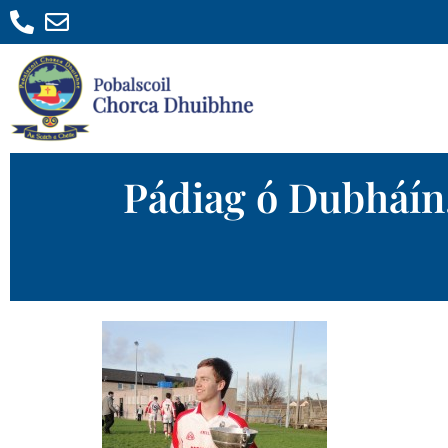
Pádiag ó Dubháín,