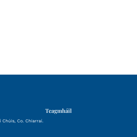
Teagmháil
Chúis, Co. Chiarraí.