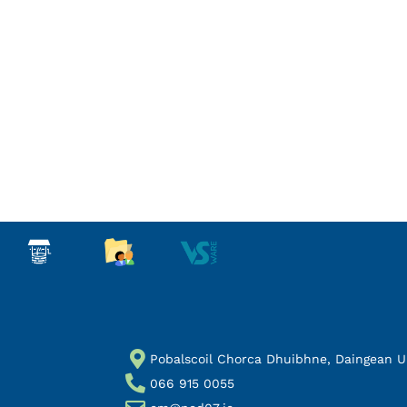
Pobalscoil Chorca Dhuibhne, Daingean Uí 
066 915 0055