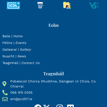
Eolas
Baile |
Home
Féilire |
Events
Gailearaí |
Gallery
Nuacht |
News
Teagmháil |
Contact Us
Teagmháil
Pobalscoil Chorca Dhuibhne, Daingean Uí Chúis, Co.
Chiarraí.
066 915 0055
em@pcd07.ie