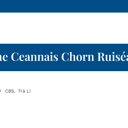
he Ceannais Chorn Ruiséa
V CBS, Trá Lí