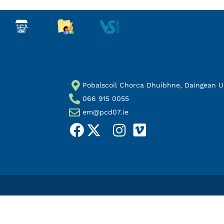
Pobalscoil Chorca Dhuibhne, Daingean Uí 
066 915 0055
em@pcd07.ie