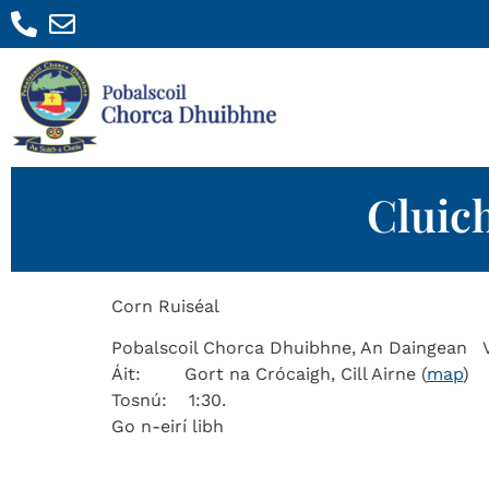
Cluic
Corn Ruiséal
Pobalscoil Chorca Dhuibhne, An Daingean 
Áit: Gort na Crócaigh, Cill Airne (
map
)
Tosnú: 1:30.
Go n-eirí libh