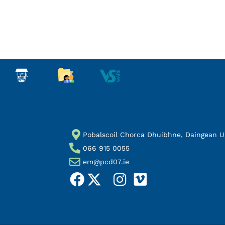
Pobalscoil Chorca Dhuibhne, Daingean Uí 
066 915 0055
em@pcd07.ie