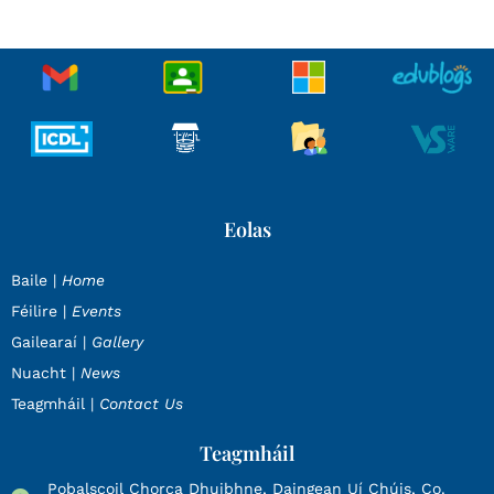
Eolas
Baile |
Home
Féilire |
Events
Gailearaí |
Gallery
Nuacht |
News
Teagmháil |
Contact Us
Teagmháil
Pobalscoil Chorca Dhuibhne, Daingean Uí Chúis, Co.