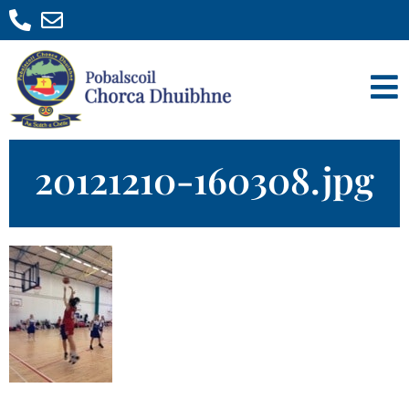
20121210-160308.jpg