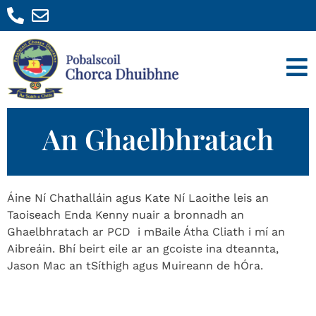
An Ghaelbhratach
Áine Ní Chathalláin agus Kate Ní Laoithe leis an
Taoiseach Enda Kenny nuair a bronnadh an
Ghaelbhratach ar PCD i mBaile Átha Cliath i mí an
Aibreáin. Bhí beirt eile ar an gcoiste ina dteannta,
Jason Mac an tSíthigh agus Muireann de hÓra.