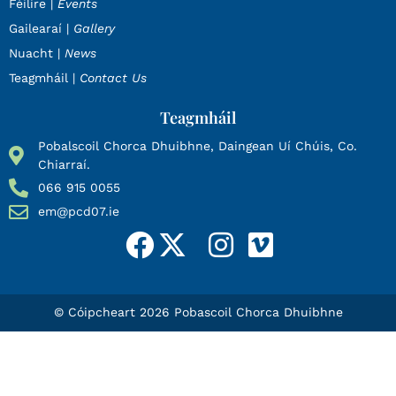
Féilire |
Events
Gailearaí |
Gallery
Nuacht |
News
Teagmháil |
Contact Us
Teagmháil
Pobalscoil Chorca Dhuibhne, Daingean Uí Chúis, Co.
Chiarraí.
066 915 0055
em@pcd07.ie
© Cóipcheart 2026 Pobascoil Chorca Dhuibhne