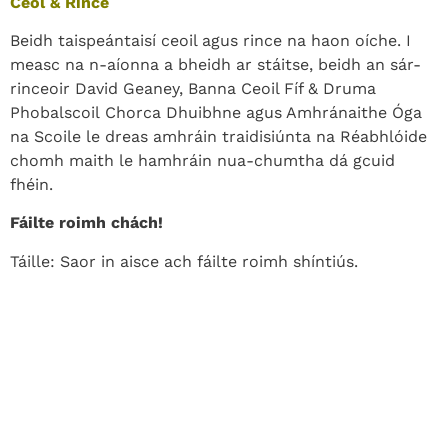
Ceol & Rince
Beidh taispeántaisí ceoil agus rince na haon oíche. I
measc na n-aíonna a bheidh ar stáitse, beidh an sár-
rinceoir David Geaney, Banna Ceoil Fíf & Druma
Phobalscoil Chorca Dhuibhne agus Amhránaithe Óga
na Scoile le dreas amhráin traidisiúnta na Réabhlóide
chomh maith le hamhráin nua-chumtha dá gcuid
fhéin.
Fáilte roimh chách!
Táille: Saor in aisce ach fáilte roimh shíntiús.