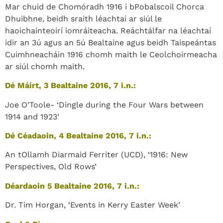
Mar chuid de Chomóradh 1916 i bPobalscoil Chorca
Dhuibhne, beidh sraith léachtaí ar siúl le
haoichainteoirí iomráiteacha. Reáchtálfar na léachtaí
idir an 3ú agus an 5ú Bealtaine agus beidh Taispeántas
Cuimhneacháin 1916 chomh maith le Ceolchoirmeacha
ar siúl chomh maith.
Dé Máirt, 3 Bealtaine 2016, 7 i.n.:
Joe O’Toole- ‘Dingle during the Four Wars between
1914 and 1923’
Dé Céadaoin, 4 Bealtaine 2016, 7 i.n.:
An tOllamh Diarmaid Ferriter (UCD), ‘1916: New
Perspectives, Old Rows’
Déardaoin 5 Bealtaine 2016, 7 i.n.:
Dr. Tim Horgan, ‘Events in Kerry Easter Week’